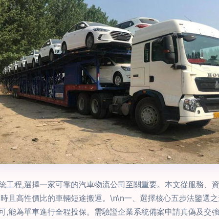
統工程,選擇一家可靠的汽車物流公司至關重要。本文從服務、資
且高性價比的車輛短途搬運。\n\n一、選擇核心五步法鑒選之道方
,能為單車進行全程投保。需驗證企業系統備案申請真偽及交強險/