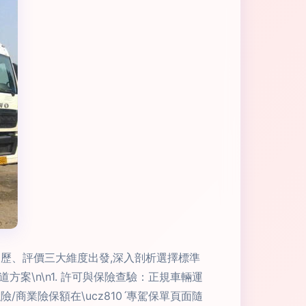
歷、評價三大維度出發,深入剖析選擇標準
案\n\n1. 許可與保險查驗：正規車輛運
商業險保額在\ucz810ˊ專駕保單頁面隨