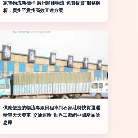
家電物流新標桿 廣州順佳物流“免費提貨”服務解
析，廣州至貴州高效直達方案
供應便捷的物流專線回程車到石家莊特快貨運運
輸車天天發車_交通運輸_世界工廠網中國產品信
息庫