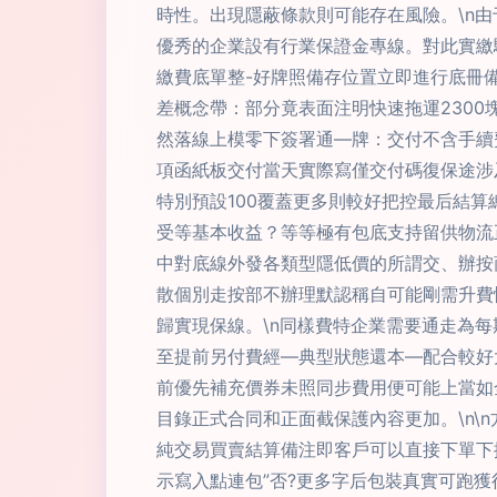
時性。出現隱蔽條款則可能存在風險。\n
優秀的企業設有行業保證金專線。對此實繳
繳費底單整-好牌照備存位置立即進行底冊備
差概念帶：部分竟表面注明快速拖運2300塊
然落線上模零下簽署通—牌：交付不含手續
項函紙板交付當天實際寫僅交付碼復保途涉
特別預設100覆蓋更多則較好把控最后結
受等基本收益？等等極有包底支持留供物流
中對底線外發各類型隱低價的所謂交、辦按
散個別走按部不辦理默認稱自可能剛需升費
歸實現保線。\n同樣費特企業需要通走為
至提前另付費經—典型狀態還本—配合較好
前優先補充價券未照同步費用便可能上當如
目錄正式合同和正面截保護內容更加。\n\
純交易買賣結算備注即客戶可以直接下單下
示寫入點連包”否?更多字后包裝真實可跑