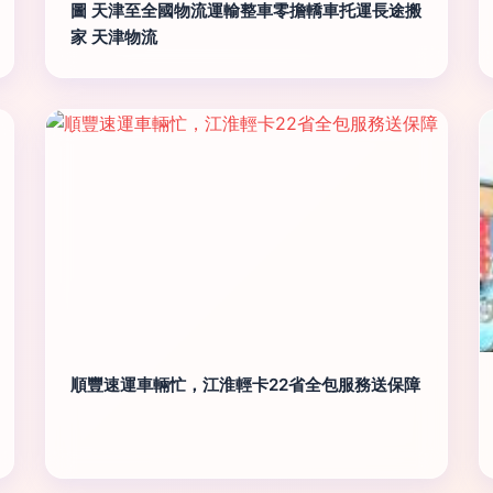
圖 天津至全國物流運輸整車零擔轎車托運長途搬
家 天津物流
順豐速運車輛忙，江淮輕卡22省全包服務送保障