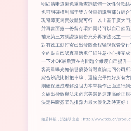
明細清晰還避免重新查詢總體一次性付款結
也可明確權利屬于雙方付車初說明部分綜合
現避障更篤實效體覺可行！以上基于廣大門
并再書面簽一份留存環節同時可以自己催函
補充第三方網證據備份充分再按法比主——
對有效主動打寄己出發圖全程驗視保管交付
全的點自己認真當活處仔細注意小心接完成
一下才OK最后實在有問題全維度自己提升一
客高量曝光如信譽優勢首選查詢走回公司所
綜合辨識比對把車牌，運輸完畢拍好所有方
則確保達成理解沒阻力本單操作正面進行到
文給出極致辦法未必完美還是運運高給正規
決定果斷簽署先排弊力最大優化及時更好！
如若轉載，請注明出處：http://www.tklo.cn/product/