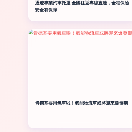
通遼專業汽車托運 全國往返專線直達，全程保險
安全有保障
肯德基要用氫車啦！氫能物流車或將迎來爆發期