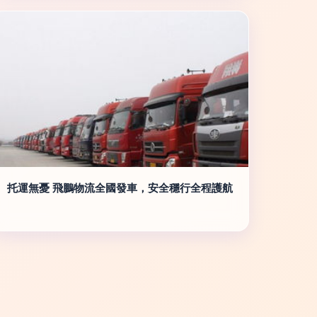
托運無憂 飛鵬物流全國發車，安全穩行全程護航