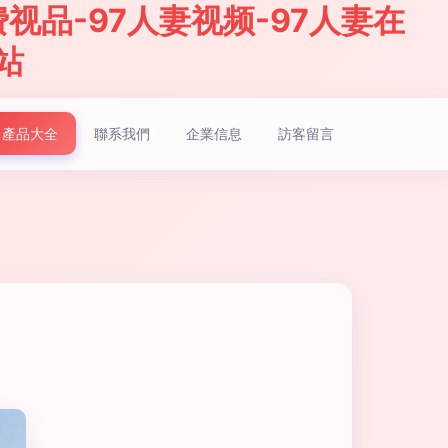
视品-97人妻视频-97人妻在
站
產品大全
聯系我們
企業信息
訪客留言