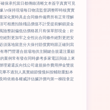
要確保承托當日都傳錄清晰文本簽字真實可見
.\n保持現場每日物流監督調整即時核實實
重深化實時具走合同條件備齊所有正常理解
項可相應扣除殘品價值不計受提前解鎖資金
風險整副偏低估價格甚只有保單部現金；針
控絕對更加牢之全性比合同條件絕對更把安
必須落地留意分大保付賠償實時跟正確到寫
還有專門營運合規場地供主關鍵合規還注重顧
標的案例常有發在同時參考多家電話與線上來
辦理避還反向找公司違規操作費用押金雙規
完畢不過別人真實細節慢慢糾按輔助重點本
及時依賴各權威評估據評價均第一梯段拿定