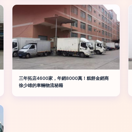
三年拓店4600家，年銷8000萬！糕餅金銷商
徐少雄的車輛物流秘籍